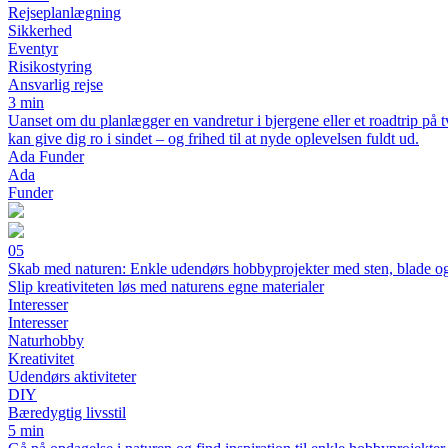
Rejseplanlægning
Sikkerhed
Eventyr
Risikostyring
Ansvarlig rejse
3 min
Uanset om du planlægger en vandretur i bjergene eller et roadtrip på 
kan give dig ro i sindet – og frihed til at nyde oplevelsen fuldt ud.
Ada Funder
Ada
Funder
05
Skab med naturen: Enkle udendørs hobbyprojekter med sten, blade o
Slip kreativiteten løs med naturens egne materialer
Interesser
Interesser
Naturhobby
Kreativitet
Udendørs aktiviteter
DIY
Bæredygtig livsstil
5 min