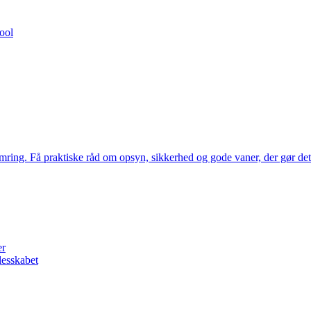
ool
ymring. Få praktiske råd om opsyn, sikkerhed og gode vaner, der gør det
er
lesskabet