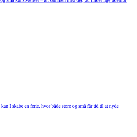
r og små kunstværker – alt sammen med det, du finder lige udenfor
n I skabe en ferie, hvor både store og små får tid til at nyde