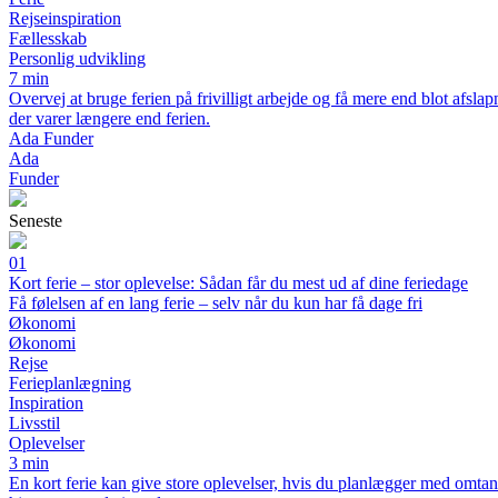
Rejseinspiration
Fællesskab
Personlig udvikling
7 min
Overvej at bruge ferien på frivilligt arbejde og få mere end blot afsla
der varer længere end ferien.
Ada Funder
Ada
Funder
Seneste
01
Kort ferie – stor oplevelse: Sådan får du mest ud af dine feriedage
Få følelsen af en lang ferie – selv når du kun har få dage fri
Økonomi
Økonomi
Rejse
Ferieplanlægning
Inspiration
Livsstil
Oplevelser
3 min
En kort ferie kan give store oplevelser, hvis du planlægger med omtanke