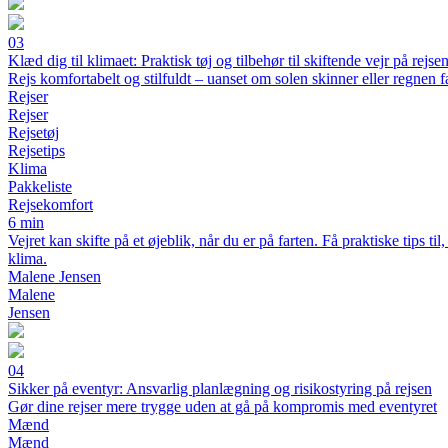
03
Klæd dig til klimaet: Praktisk tøj og tilbehør til skiftende vejr på rejse
Rejs komfortabelt og stilfuldt – uanset om solen skinner eller regnen f
Rejser
Rejser
Rejsetøj
Rejsetips
Klima
Pakkeliste
Rejsekomfort
6 min
Vejret kan skifte på et øjeblik, når du er på farten. Få praktiske tips 
klima.
Malene Jensen
Malene
Jensen
04
Sikker på eventyr: Ansvarlig planlægning og risikostyring på rejsen
Gør dine rejser mere trygge uden at gå på kompromis med eventyret
Mænd
Mænd