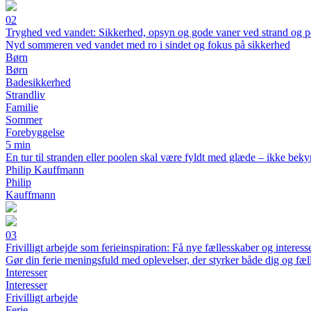
02
Tryghed ved vandet: Sikkerhed, opsyn og gode vaner ved strand og p
Nyd sommeren ved vandet med ro i sindet og fokus på sikkerhed
Børn
Børn
Badesikkerhed
Strandliv
Familie
Sommer
Forebyggelse
5 min
En tur til stranden eller poolen skal være fyldt med glæde – ikke bek
Philip Kauffmann
Philip
Kauffmann
03
Frivilligt arbejde som ferieinspiration: Få nye fællesskaber og interess
Gør din ferie meningsfuld med oplevelser, der styrker både dig og fæl
Interesser
Interesser
Frivilligt arbejde
Ferie