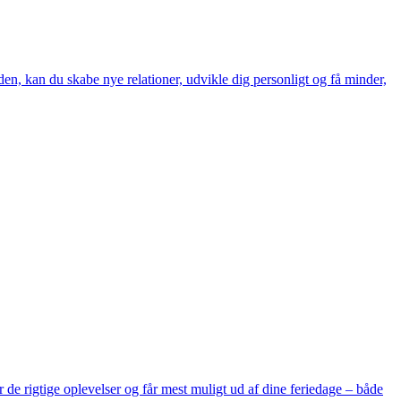
den, kan du skabe nye relationer, udvikle dig personligt og få minder,
r de rigtige oplevelser og får mest muligt ud af dine feriedage – både