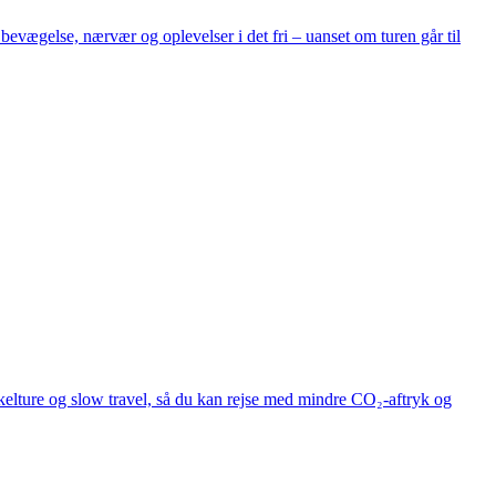
bevægelse, nærvær og oplevelser i det fri – uanset om turen går til
ykelture og slow travel, så du kan rejse med mindre CO₂-aftryk og