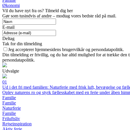
Familie
Økonomi
Vil du have nyt fra os? Tilmeld dig her
Gør som tusindvis af andre – modtag vores bedste råd på mail.
E-mail
Deltag
Tak for din tilmelding
Jeg accepterer hjemmesidens brugervilkår og persondatapolitik.
Din tilmelding er frivillig, og du har altid mulighed for at trække den
persondatapolitik.
Udvalgte
01
Ud i det fri med familien: Naturferie med frisk luft, bevægelse og fæll
Oplev naturens ro og styrk fællesskabet med en ferie under åben him
Familie
Familie
Naturferie
Familie
Friluftsliv
Rejseinspiration
Aktiv ferie