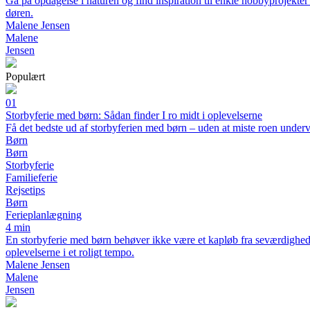
Gå på opdagelse i naturen og find inspiration til enkle hobbyprojekt
døren.
Malene Jensen
Malene
Jensen
Populært
01
Storbyferie med børn: Sådan finder I ro midt i oplevelserne
Få det bedste ud af storbyferien med børn – uden at miste roen underv
Børn
Børn
Storbyferie
Familieferie
Rejsetips
Børn
Ferieplanlægning
4 min
En storbyferie med børn behøver ikke være et kapløb fra seværdighed ti
oplevelserne i et roligt tempo.
Malene Jensen
Malene
Jensen