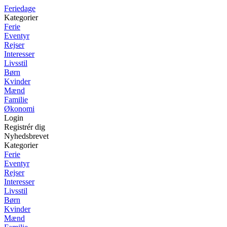
Feriedage
Kategorier
Ferie
Eventyr
Rejser
Interesser
Livsstil
Børn
Kvinder
Mænd
Familie
Økonomi
Login
Registrér dig
Nyhedsbrevet
Kategorier
Ferie
Eventyr
Rejser
Interesser
Livsstil
Børn
Kvinder
Mænd