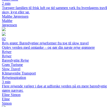
2 min
Trænger familien til frisk luft og tid sammen væk fra hverdagens travl
skov, kyst eller sø.
Malthe Jørgensen
Malthe
Jørgensen
02
Rejs grønt: Bæredygtige rejseformer fra tog til slow travel
Oplev verden med omtanke – og gør din næste rejse grønnere
Rejser
Rejser
Bæredygtig Rejse
Grøn Turisme
Slow Travel
Klimavenlig Transport
Rejseinspiration
3 min
Flere rejsende vælger i dag at udforske verden på en mere bæredygtig 
større nærvær.
Eline Simon
Eline
Simon