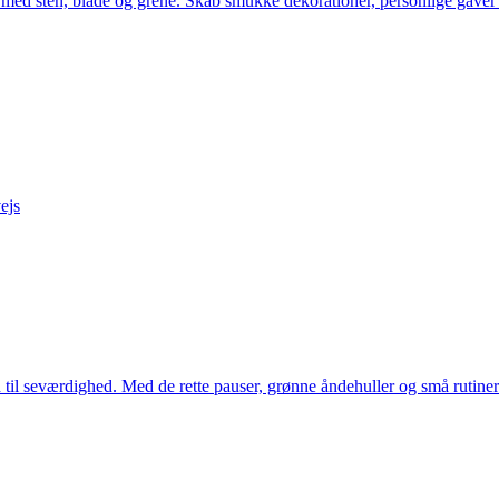
er med sten, blade og grene. Skab smukke dekorationer, personlige gave
ejs
l seværdighed. Med de rette pauser, grønne åndehuller og små rutiner ka