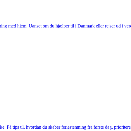
pning med hjem. Uanset om du hjælper til i Danmark eller rejser ud i ver
. Få tips til, hvordan du skaber feriestemning fra første dag, prioritere